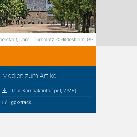
berstadt, Dom - Domplatz © Hildesheim, GG
Medien zum Artikel
Tour-Kompaktinfo (.pdf, 2 MB)
gpx-track