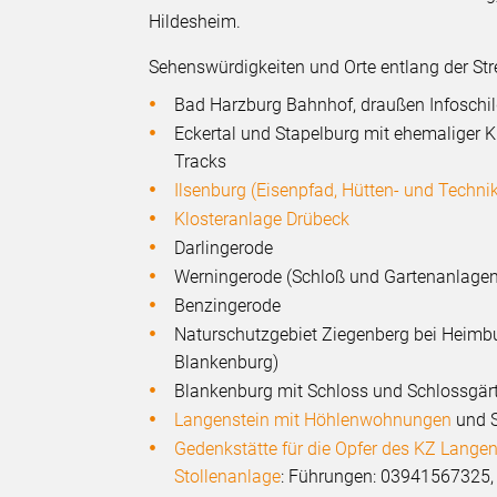
Hildesheim.
Sehenswürdigkeiten und Orte entlang der Str
Bad Harzburg Bahnhof, draußen Infoschi
Eckertal und Stapelburg mit ehemaliger 
Tracks
Ilsenburg (Eisenpfad, Hütten- und Tech
Klosteranlage Drübeck
Darlingerode
Werningerode (Schloß und Gartenanlagen
Benzingerode
Naturschutzgebiet Ziegenberg bei Heimb
Blankenburg)
Blankenburg mit Schloss und Schlossgärt
Langenstein mit Höhlenwohnungen
und S
Gedenkstätte für die Opfer des KZ Lange
Stollenanlage
: Führungen: 03941567325