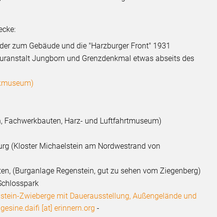
ecke:
lder zum Gebäude und die "Harzburger Front" 1931
Kuranstalt Jungborn und Grenzdenkmal etwas abseits des
nikmuseum)
, Fachwerkbauten, Harz- und Luftfahrtmuseum)
urg (Kloster Michaelstein am Nordwestrand von
en, (Burganlage Regenstein, gut zu sehen vom Ziegenberg)
chlosspark
nstein-Zwieberge mit Dauerausstellung, Außengelände und
,
gesine.daifi [at] erinnern.org
-