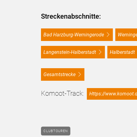
Streckenabschnitte:
Bad Harzburg-Werningerode
Wernin
Langenstein-Halberstadt
Halberstadt
Gesamtstrecke
Komoot-Track:
https://www.komoot
CLUBTOUREN