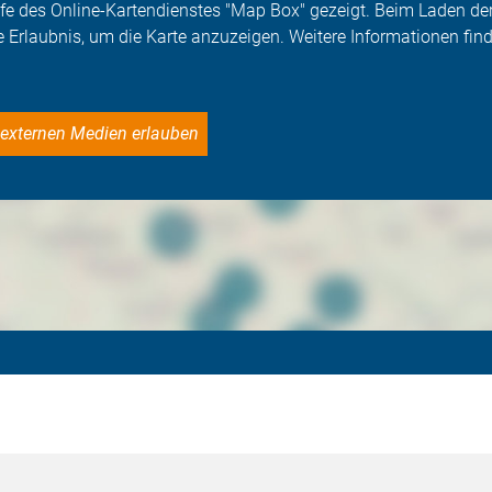
Hilfe des Online-Kartendienstes "Map Box" gezeigt. Beim Laden 
e Erlaubnis, um die Karte anzuzeigen. Weitere Informationen find
le externen Medien erlauben