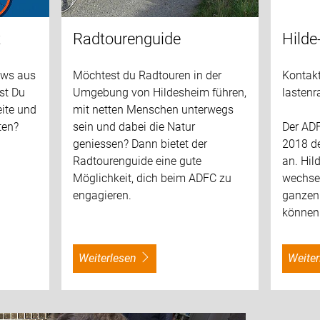
t
Radtourenguide
Hilde
ews aus
Möchtest du Radtouren in der
Kontakt:
st Du
Umgebung von Hildesheim führen,
lastenr
eite und
mit netten Menschen unterwegs
ten?
sein und dabei die Natur
Der ADF
geniessen? Dann bietet der
2018 de
Radtourenguide eine gute
an. Hil
Möglichkeit, dich beim ADFC zu
wechsel
engagieren.
ganzen 
können 
weiterlesen
weite