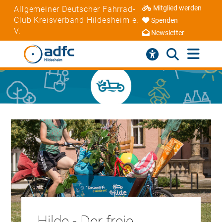
Mitglied werden
Allgemeiner Deutscher Fahrrad-
Club Kreisverband Hildesheim e.
Spenden
V.
Newsletter
Hilde - Der freie