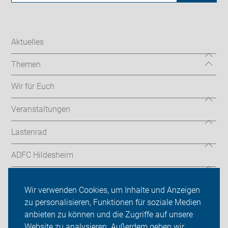
Aktuelles
Themen
Wir für Euch
Veranstaltungen
Lastenrad
ADFC Hildesheim
Sei dabei
Wir verwenden Cookies, um Inhalte und Anzeigen
Presse
zu personalisieren, Funktionen für soziale Medien
anbieten zu können und die Zugriffe auf unsere
Login
Website zu analysieren. Außerdem geben wir