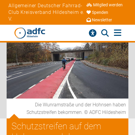
Mitglied werden
Allgemeiner Deutscher Fahrrad-
Club Kreisverband Hildesheim e.
Spenden
V.
Newsletter
Die Wunramstraße und der Hohnsen haben
Schutzstreifen bekommen. © ADFC Hildesheim
Schutzstreifen auf dem