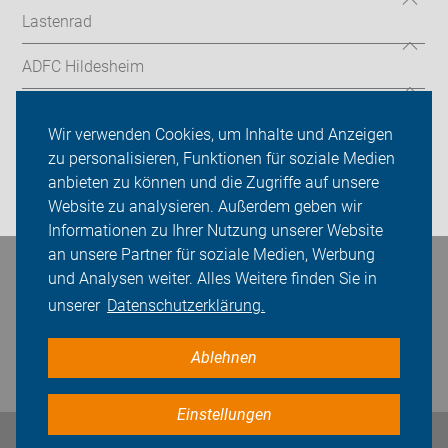
Lastenrad
ADFC Hildesheim
Sei dabei
Wir verwenden Cookies, um Inhalte und Anzeigen
Presse
zu personalisieren, Funktionen für soziale Medien
anbieten zu können und die Zugriffe auf unsere
Login
Website zu analysieren. Außerdem geben wir
Informationen zu Ihrer Nutzung unserer Website
an unsere Partner für soziale Medien, Werbung
Bleiben Sie in Kontakt
und Analysen weiter. Alles Weitere finden Sie in
unserer
Datenschutzerklärung.
Ablehnen
Einstellungen