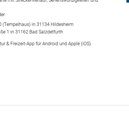
Karte mit Streckenverlauf, Sehenswürdigkeiten und
der
20 (Tempelhaus) in 31134 Hildesheim
aße 1 in 31162 Bad Salzdetfurth
ur & Freizeit-App für Android und Apple (iOS).