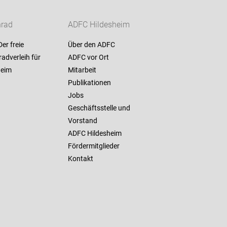
nrad
ADFC Hildesheim
Der freie
Über den ADFC
adverleih für
ADFC vor Ort
heim
Mitarbeit
Publikationen
Jobs
Geschäftsstelle und
Vorstand
ADFC Hildesheim
Fördermitglieder
Kontakt