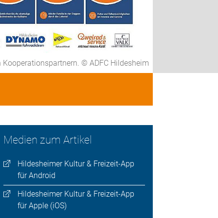
en Kooperationspartnern. © ADFC Hildesheim
Medien zum Artikel
Hildesheimer Kultur & Freizeit-App
für Android
Hildesheimer Kultur & Freizeit-App
für Apple (iOS)