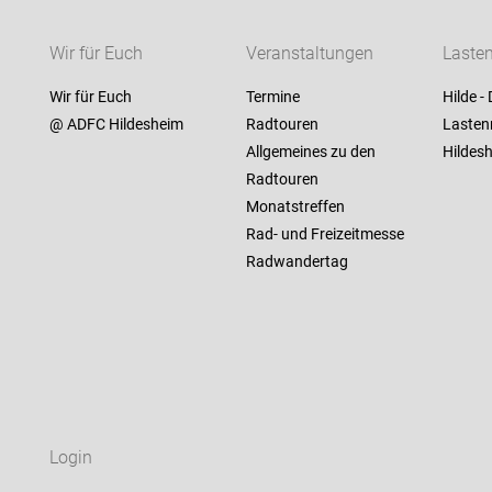
Wir für Euch
Veranstaltungen
Laste
Wir für Euch
Termine
Hilde - 
@ ADFC Hildesheim
Radtouren
Lastenr
Allgemeines zu den
Hildes
Radtouren
Monatstreffen
Rad- und Freizeitmesse
Radwandertag
Login