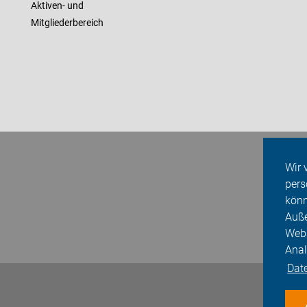
Aktiven- und
Mitgliederbereich
Wir 
pers
könn
Auße
Webs
Anal
Dat