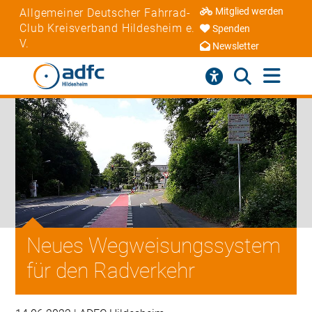
Mitglied werden
Allgemeiner Deutscher Fahrrad-
Club Kreisverband Hildesheim e.
Spenden
V.
Newsletter
Neues Wegweisungssystem
für den Radverkehr