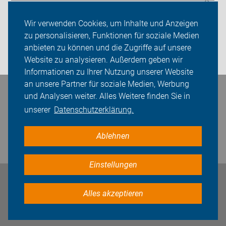
Sei dabei
Wir verwenden Cookies, um Inhalte und Anzeigen
Presse
zu personalisieren, Funktionen für soziale Medien
anbieten zu können und die Zugriffe auf unsere
Login
Website zu analysieren. Außerdem geben wir
Informationen zu Ihrer Nutzung unserer Website
an unsere Partner für soziale Medien, Werbung
Bleiben Sie in Kontakt
und Analysen weiter. Alles Weitere finden Sie in
unserer
Datenschutzerklärung.
Ablehnen
Einstellungen
Impressum
Datenschutz
Cookie-Einstellungen
Alles akzeptieren